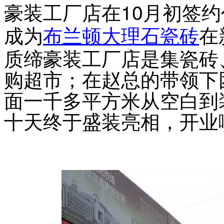
豪装工厂店
10
在
月初签约
成为
布兰顿
大理石瓷砖
在
质缔豪装工厂店
是集瓷砖
购超市；在赵总的带领下
面一千多平方米从空白到
十天终于盛装亮相，开业