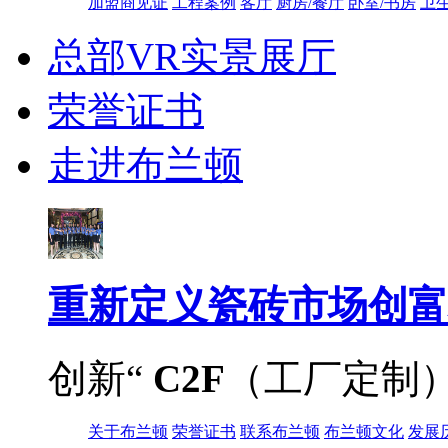
加盟商见证
工程案例
客厅
厨房/餐厅
卧室/书房
卫
总部VR实景展厅
荣誉证书
走进布兰顿
重新定义
瓷砖市场创富
创新“
C2F
（工厂定制
关于布兰顿
荣誉证书
联系布兰顿
布兰顿文化
发展