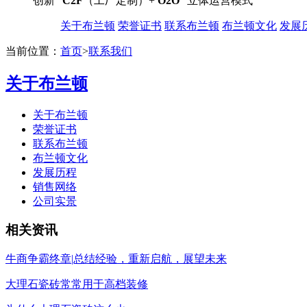
创新“
C2F
（工厂定制）+
O2O
”立体运营模式
关于布兰顿
荣誉证书
联系布兰顿
布兰顿文化
发展
当前位置：
首页
>
联系我们
关于布兰顿
关于布兰顿
荣誉证书
联系布兰顿
布兰顿文化
发展历程
销售网络
公司实景
相关资讯
牛商争霸终章|总结经验，重新启航，展望未来
大理石瓷砖常常用于高档装修