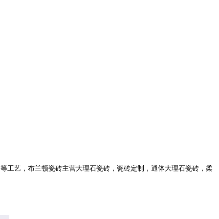
印等工艺，布兰顿瓷砖主营大理石瓷砖，瓷砖定制，通体大理石瓷砖，柔