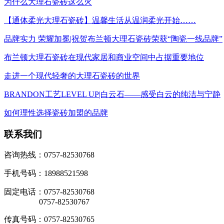
为什么大理石瓷砖这么火
【通体柔光大理石瓷砖】温馨生活从温润柔光开始……
品牌实力 荣耀加冕|祝贺布兰顿大理石瓷砖荣获“陶瓷一线品牌”
布兰顿大理石瓷砖在现代家居和商业空间中占据重要地位
走进一个现代轻奢的大理石瓷砖的世界
BRANDON工艺LEVEL UP|白云石——感受白云的纯洁与宁静
如何理性选择瓷砖加盟的品牌
联系我们
咨询热线：0757-82530768
手机号码：18988521598
固定电话：0757-82530768
0757-82530767
传真号码：0757-82530765