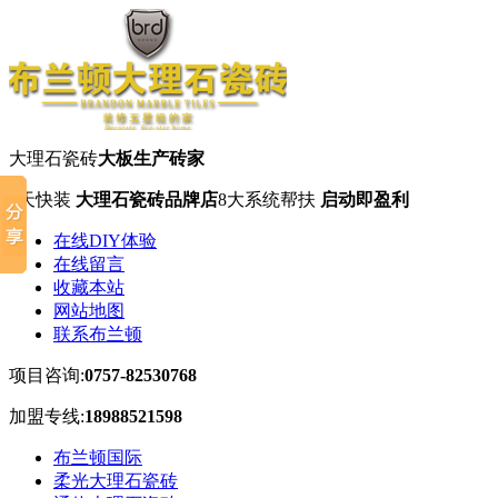
大理石瓷砖
大板生产砖家
7天快装
大理石瓷砖品牌店
8大系统帮扶
启动即盈利
在线DIY体验
在线留言
收藏本站
网站地图
联系布兰顿
项目咨询:
0757-82530768
加盟专线:
18988521598
布兰顿国际
柔光大理石瓷砖