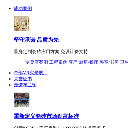
成功案例
坚守承诺 品质为先
量身定制瓷砖应用方案 免设计费支持
专卖店案例
工程案例
客厅
厨房/餐厅
卧室/书房
卫
总部VR实景展厅
荣誉证书
走进布兰顿
重新定义
瓷砖市场创富标准