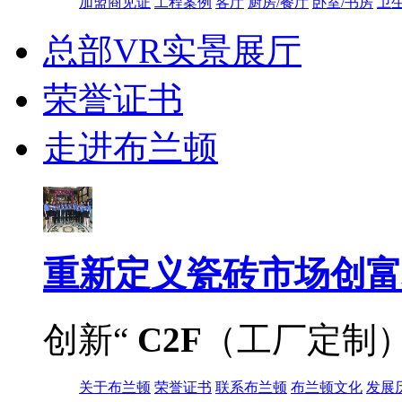
加盟商见证
工程案例
客厅
厨房/餐厅
卧室/书房
卫
总部VR实景展厅
荣誉证书
走进布兰顿
重新定义
瓷砖市场创富
创新“
C2F
（工厂定制
关于布兰顿
荣誉证书
联系布兰顿
布兰顿文化
发展