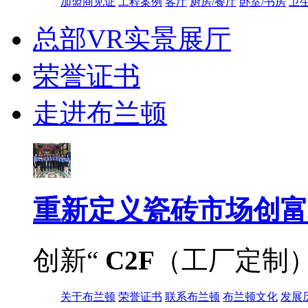
加盟商见证
工程案例
客厅
厨房/餐厅
卧室/书房
卫
总部VR实景展厅
荣誉证书
走进布兰顿
重新定义
瓷砖市场创富
创新“
C2F
（工厂定制
关于布兰顿
荣誉证书
联系布兰顿
布兰顿文化
发展