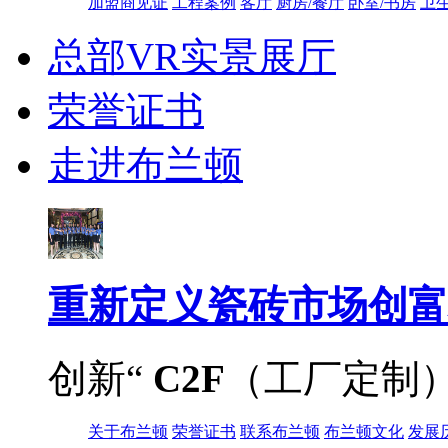
加盟商见证
工程案例
客厅
厨房/餐厅
卧室/书房
卫
总部VR实景展厅
荣誉证书
走进布兰顿
重新定义
瓷砖市场创富
创新“
C2F
（工厂定制
关于布兰顿
荣誉证书
联系布兰顿
布兰顿文化
发展