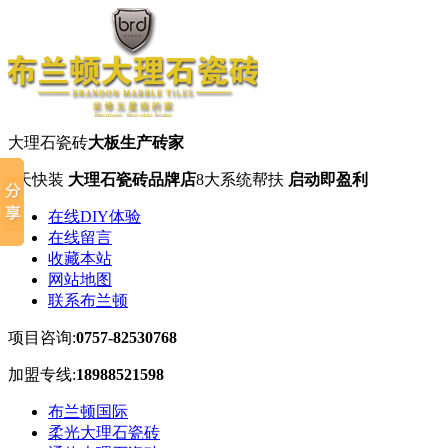
大理石瓷砖
大板生产砖家
7天快装
大理石瓷砖品牌店
8大系统帮扶
启动即盈利
在线DIY体验
在线留言
收藏本站
网站地图
联系布兰顿
项目咨询:
0757-82530768
加盟专线:
18988521598
布兰顿国际
柔光大理石瓷砖