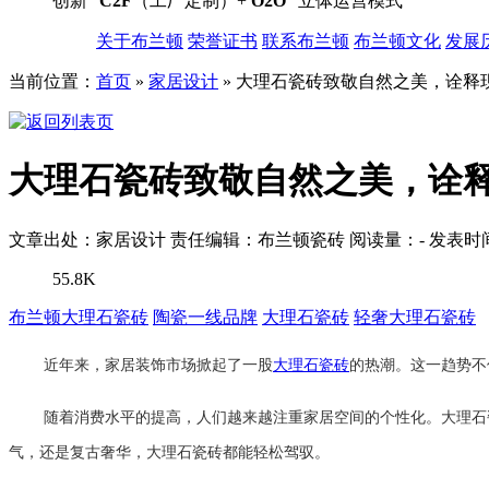
创新“
C2F
（工厂定制）+
O2O
”立体运营模式
关于布兰顿
荣誉证书
联系布兰顿
布兰顿文化
发展
当前位置：
首页
»
家居设计
»
大理石瓷砖致敬自然之美，诠释
大理石瓷砖致敬自然之美，诠
文章出处：家居设计
责任编辑：布兰顿瓷砖
阅读量：
-
发表时间：
55.8K
布兰顿大理石瓷砖
陶瓷一线品牌
大理石瓷砖
轻奢大理石瓷砖
近年来，家居装饰市场掀起了一股
大理石瓷砖
的热潮。这一趋势不
随着消费水平的提高，人们越来越注重家居空间的个性化。大理石
气，还是复古奢华，大理石瓷砖都能轻松驾驭。