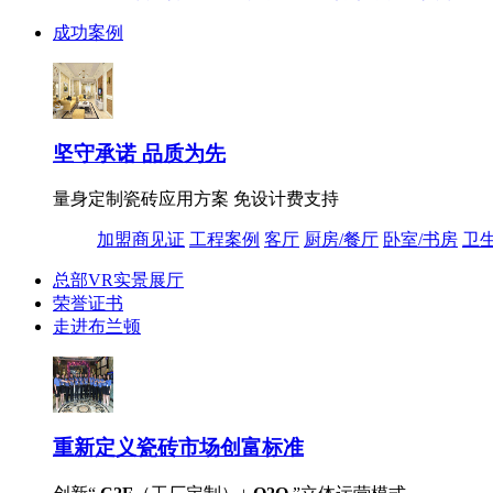
成功案例
坚守承诺 品质为先
量身定制瓷砖应用方案 免设计费支持
加盟商见证
工程案例
客厅
厨房/餐厅
卧室/书房
卫
总部VR实景展厅
荣誉证书
走进布兰顿
重新定义
瓷砖市场创富标准