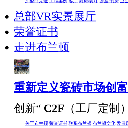
加盟商见证
工程案例
客厅
厨房/餐厅
卧室/书房
卫
总部VR实景展厅
荣誉证书
走进布兰顿
重新定义
瓷砖市场创富
创新“
C2F
（工厂定制
关于布兰顿
荣誉证书
联系布兰顿
布兰顿文化
发展