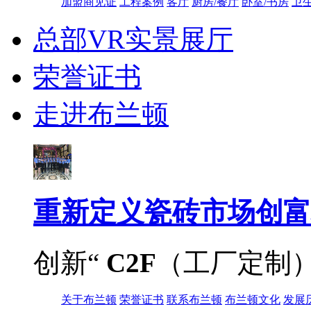
加盟商见证
工程案例
客厅
厨房/餐厅
卧室/书房
卫
总部VR实景展厅
荣誉证书
走进布兰顿
重新定义
瓷砖市场创富
创新“
C2F
（工厂定制
关于布兰顿
荣誉证书
联系布兰顿
布兰顿文化
发展