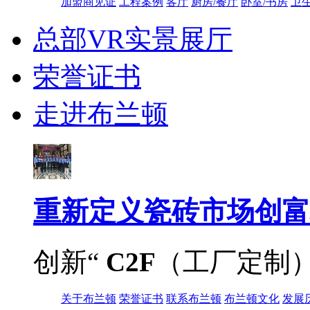
加盟商见证
工程案例
客厅
厨房/餐厅
卧室/书房
卫
总部VR实景展厅
荣誉证书
走进布兰顿
重新定义
瓷砖市场创富
创新“
C2F
（工厂定制
关于布兰顿
荣誉证书
联系布兰顿
布兰顿文化
发展