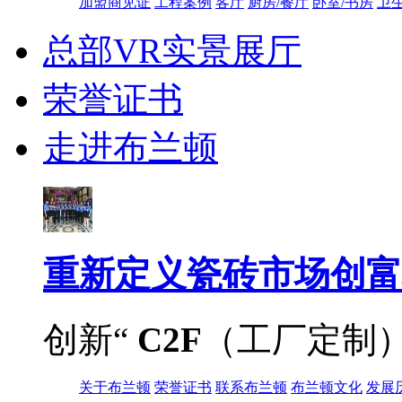
加盟商见证
工程案例
客厅
厨房/餐厅
卧室/书房
卫
总部VR实景展厅
荣誉证书
走进布兰顿
重新定义
瓷砖市场创富
创新“
C2F
（工厂定制
关于布兰顿
荣誉证书
联系布兰顿
布兰顿文化
发展