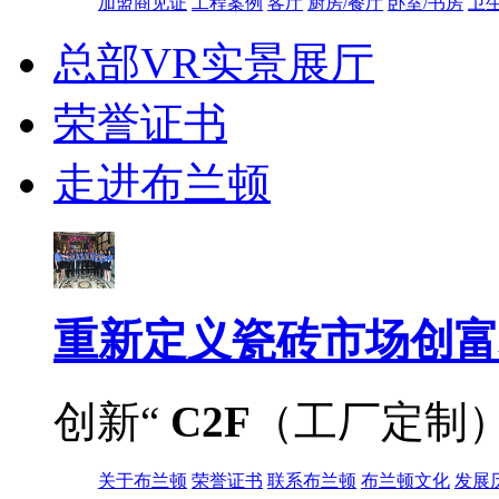
加盟商见证
工程案例
客厅
厨房/餐厅
卧室/书房
卫
总部VR实景展厅
荣誉证书
走进布兰顿
重新定义
瓷砖市场创富
创新“
C2F
（工厂定制
关于布兰顿
荣誉证书
联系布兰顿
布兰顿文化
发展