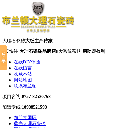
大理石瓷砖
大板生产砖家
7天快装
大理石瓷砖品牌店
8大系统帮扶
启动即盈利
在线DIY体验
在线留言
收藏本站
网站地图
联系布兰顿
项目咨询:
0757-82530768
加盟专线:
18988521598
布兰顿国际
柔光大理石瓷砖