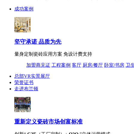
成功案例
坚守承诺 品质为先
量身定制瓷砖应用方案 免设计费支持
加盟商见证
工程案例
客厅
厨房/餐厅
卧室/书房
卫
总部VR实景展厅
荣誉证书
走进布兰顿
重新定义
瓷砖市场创富标准