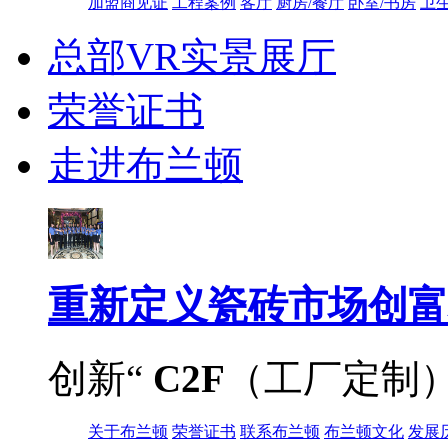
加盟商见证
工程案例
客厅
厨房/餐厅
卧室/书房
卫
总部VR实景展厅
荣誉证书
走进布兰顿
重新定义
瓷砖市场创富
创新“
C2F
（工厂定制
关于布兰顿
荣誉证书
联系布兰顿
布兰顿文化
发展