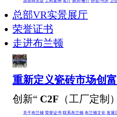
加盟商见证
工程案例
客厅
厨房/餐厅
卧室/书房
卫
总部VR实景展厅
荣誉证书
走进布兰顿
重新定义
瓷砖市场创富
创新“
C2F
（工厂定制
关于布兰顿
荣誉证书
联系布兰顿
布兰顿文化
发展