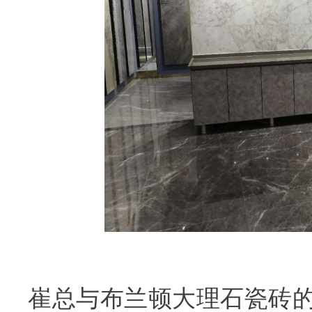
崔总与布兰顿大理石瓷砖