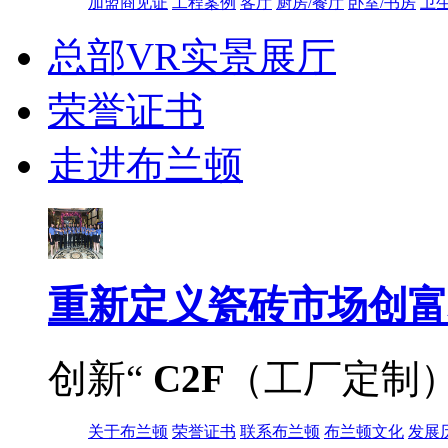
加盟商见证
工程案例
客厅
厨房/餐厅
卧室/书房
卫
总部VR实景展厅
荣誉证书
走进布兰顿
重新定义
瓷砖市场创富
创新“
C2F
（工厂定制
关于布兰顿
荣誉证书
联系布兰顿
布兰顿文化
发展