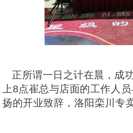
正所谓一日之计在晨，成
上8点崔总与店面的工作人
扬的开业致辞，洛阳栾川专