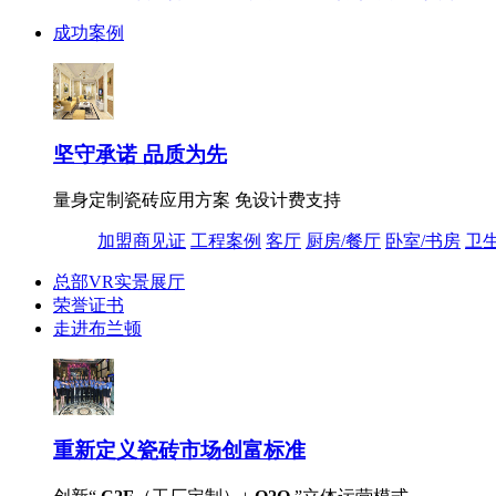
成功案例
坚守承诺 品质为先
量身定制瓷砖应用方案 免设计费支持
加盟商见证
工程案例
客厅
厨房/餐厅
卧室/书房
卫
总部VR实景展厅
荣誉证书
走进布兰顿
重新定义
瓷砖市场创富标准