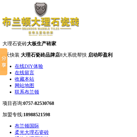
大理石瓷砖
大板生产砖家
7天快装
大理石瓷砖品牌店
8大系统帮扶
启动即盈利
在线DIY体验
在线留言
收藏本站
网站地图
联系布兰顿
项目咨询:
0757-82530768
加盟专线:
18988521598
布兰顿国际
柔光大理石瓷砖