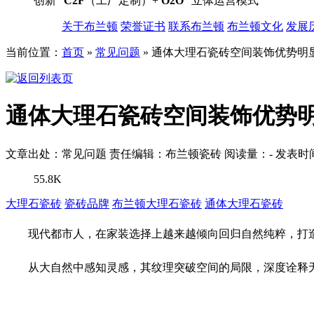
创新“
C2F
（工厂定制）+
O2O
”立体运营模式
关于布兰顿
荣誉证书
联系布兰顿
布兰顿文化
发展
当前位置：
首页
»
常见问题
»
通体大理石瓷砖空间装饰优势明
通体大理石瓷砖空间装饰优势
文章出处：常见问题
责任编辑：布兰顿瓷砖
阅读量：
-
发表时间：
55.8K
大理石瓷砖
瓷砖品牌
布兰顿大理石瓷砖
通体大理石瓷砖
现代都市人，在家装选择上越来越倾向回归自然纯粹，打
从大自然中感知灵感，其纹理突破空间的局限，深度诠释无限