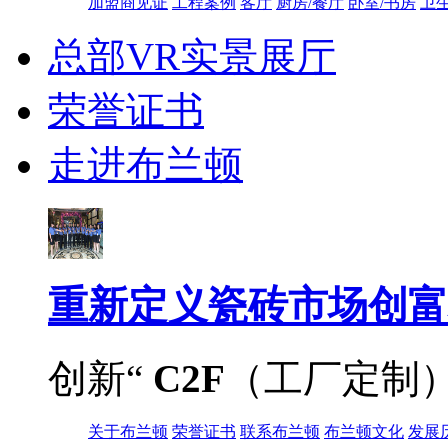
加盟商见证
工程案例
客厅
厨房/餐厅
卧室/书房
卫
总部VR实景展厅
荣誉证书
走进布兰顿
重新定义
瓷砖市场创富
创新“
C2F
（工厂定制
关于布兰顿
荣誉证书
联系布兰顿
布兰顿文化
发展