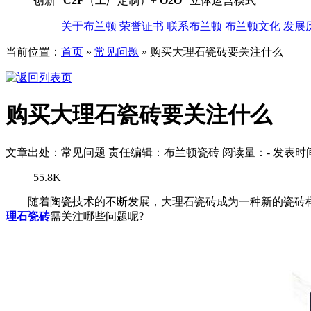
创新“
C2F
（工厂定制）+
O2O
”立体运营模式
关于布兰顿
荣誉证书
联系布兰顿
布兰顿文化
发展
当前位置：
首页
»
常见问题
»
购买大理石瓷砖要关注什么
购买大理石瓷砖要关注什么
文章出处：常见问题
责任编辑：布兰顿瓷砖
阅读量：
-
发表时间：
55.8K
随着陶瓷技术的不断发展，大理石瓷砖成为一种新的瓷砖样
理石瓷砖
需关注哪些问题呢?