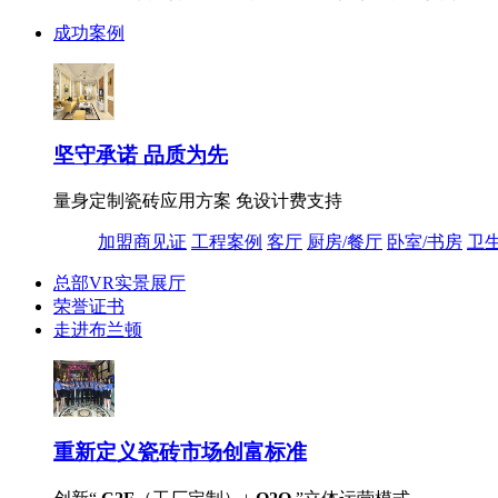
成功案例
坚守承诺 品质为先
量身定制瓷砖应用方案 免设计费支持
加盟商见证
工程案例
客厅
厨房/餐厅
卧室/书房
卫
总部VR实景展厅
荣誉证书
走进布兰顿
重新定义
瓷砖市场创富标准