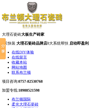
大理石瓷砖
大板生产砖家
7天快装
大理石瓷砖品牌店
8大系统帮扶
启动即盈利
在线DIY体验
在线留言
收藏本站
网站地图
联系布兰顿
项目咨询:
0757-82530768
加盟专线:
18988521598
布兰顿国际
柔光大理石瓷砖