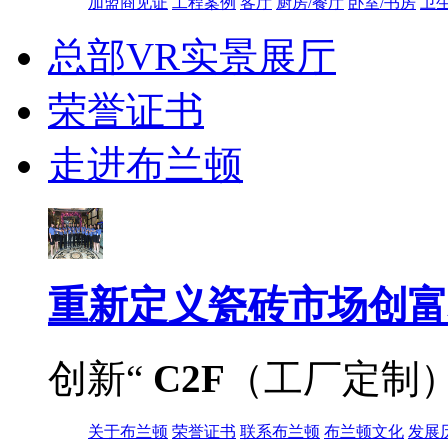
加盟商见证
工程案例
客厅
厨房/餐厅
卧室/书房
卫
总部VR实景展厅
荣誉证书
走进布兰顿
重新定义
瓷砖市场创富
创新“
C2F
（工厂定制
关于布兰顿
荣誉证书
联系布兰顿
布兰顿文化
发展