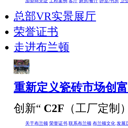
加盟商见证
工程案例
客厅
厨房/餐厅
卧室/书房
卫
总部VR实景展厅
荣誉证书
走进布兰顿
重新定义
瓷砖市场创富
创新“
C2F
（工厂定制
关于布兰顿
荣誉证书
联系布兰顿
布兰顿文化
发展