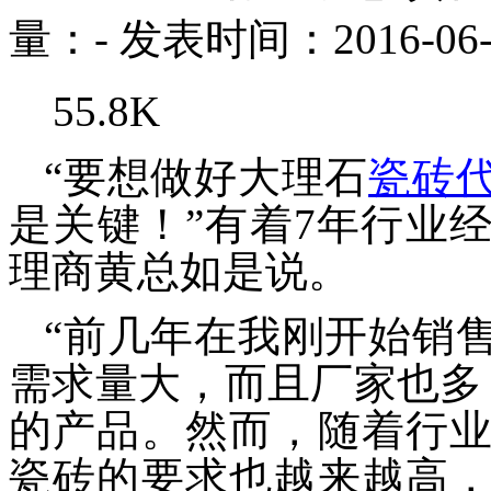
量：
-
发表时间：2016-06-
55.8K
“要想做好
大理石
瓷砖
是关键！”有着
7
年行业
理商
黄
总如是说
。
“
前几
年在我刚开始销
需求量大，
而且
厂家也多
的产品。
然而，
随着行
瓷砖
的要求也越来越高