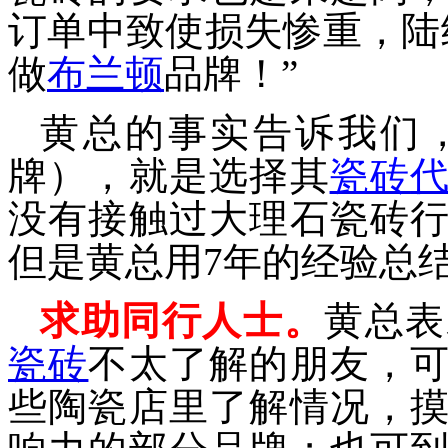
订单中
致使损失惨重，陆
做
布兰顿
品牌
！”
黄
总的事实告诉我们
牌），就是选择
其
瓷砖
没有接触过
大理石瓷砖
但是
黄
总用
7
年的经验总
求助同行人士
。
黄
总
表
瓷砖
不太了解的朋友，
些
陶瓷
店里了解情况，