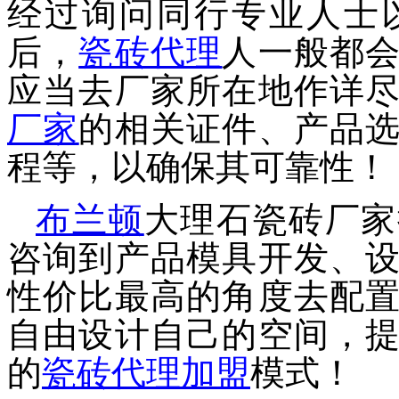
经过询问同行专业人士
后，
瓷砖
代理
人一般都
应当去厂家所在地作详
厂家
的相关证件、产品
程等
，以确保其可靠性
！
布兰顿
大理石瓷砖
厂家
咨询到产品模具开发、
性价比最高的角度去配
自由设计自己的空间，
的
瓷砖
代理
加盟
模式！