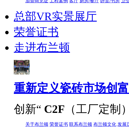
加盟商见证
工程案例
客厅
厨房/餐厅
卧室/书房
卫
总部VR实景展厅
荣誉证书
走进布兰顿
重新定义
瓷砖市场创富
创新“
C2F
（工厂定制
关于布兰顿
荣誉证书
联系布兰顿
布兰顿文化
发展