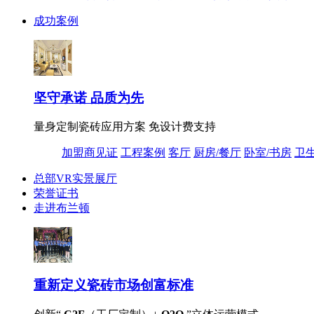
成功案例
坚守承诺 品质为先
量身定制瓷砖应用方案 免设计费支持
加盟商见证
工程案例
客厅
厨房/餐厅
卧室/书房
卫
总部VR实景展厅
荣誉证书
走进布兰顿
重新定义
瓷砖市场创富标准