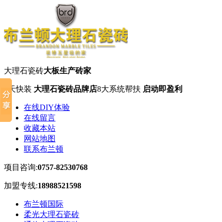
大理石瓷砖
大板生产砖家
7天快装
大理石瓷砖品牌店
8大系统帮扶
启动即盈利
在线DIY体验
在线留言
收藏本站
网站地图
联系布兰顿
项目咨询:
0757-82530768
加盟专线:
18988521598
布兰顿国际
柔光大理石瓷砖