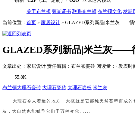
创新“
C2F
（工厂定制）+
O2O
”立体运营模式
关于布兰顿
荣誉证书
联系布兰顿
布兰顿文化
发展
当前位置：
首页
»
家居设计
»
GLAZED系列新品|米兰灰——
GLAZED系列新品|米兰灰—
文章出处：家居设计
责任编辑：布兰顿瓷砖
阅读量：
-
发表时间：
55.8K
布兰顿大理石瓷砖
大理石瓷砖
大理石岩板
米兰灰
大理石令人着迷的地方，
大概就是它那纯天然荟萃而成的
灰，大自然也能赋予它们千万种变化
......