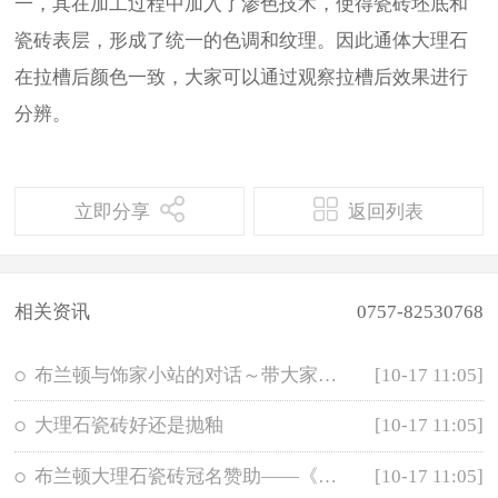
一，其在加工过程中加入了渗色技术，使得瓷砖坯底和
瓷砖表层，形成了统一的色调和纹理。因此通体大理石
在拉槽后颜色一致，大家可以通过观察拉槽后效果进行
分辨。
立即分享
返回列表
相关资讯
0757-82530768
布兰顿与饰家小站的对话～带大家走进布兰顿大理石瓷砖
[10-17 11:05]
大理石瓷砖好还是抛釉
[10-17 11:05]
布兰顿大理石瓷砖冠名赞助——《独孤九剑-公众演说班》
[10-17 11:05]